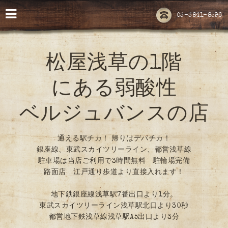
03-3841-8596
松屋浅草の1階
にある弱酸性
ベルジュバンスの店
通える駅チカ！ 帰りはデパチカ！
銀座線、東武スカイツリーライン、都営浅草線
駐車場は当店ご利用で3時間無料 駐輪場完備
路面店 江戸通り歩道より直接入れます！
地下鉄銀座線浅草駅7番出口より1分。
東武スカイツリーライン浅草駅北口より30秒
都営地下鉄浅草線浅草駅A5出口より3分